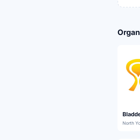
Organ
Bladd
North Yo