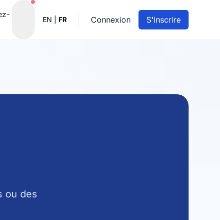
Notifications actives
ez-
Connexion
S'inscrire
EN
|
FR
s ou des