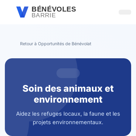
Passer au contenu principal
BÉNÉVOLES
BARRIE
Ouvri
Retour à Opportunités de Bénévolat
Soin des animaux et
environnement
Aidez les refuges locaux, la faune et les
projets environnementaux.