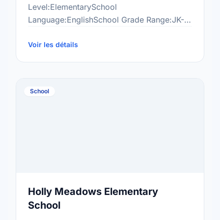
Level:ElementarySchool
Language:EnglishSchool Grade Range:JK-
8More information
at:http://mht.scdsb.on.ca/
Voir les détails
School
Holly Meadows Elementary
School