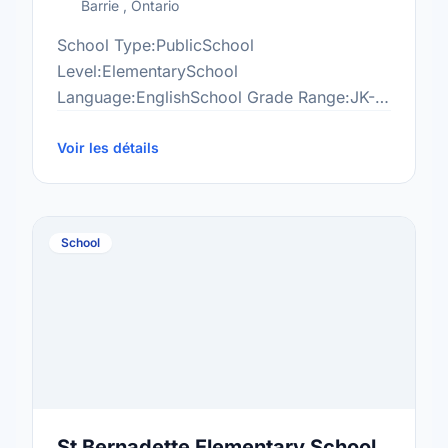
Barrie , Ontario
School Type:PublicSchool
Level:ElementarySchool
Language:EnglishSchool Grade Range:JK-
8More information
at:http://hol.scdsb.on.ca/
Voir les détails
School
St Bernadette Elementary School