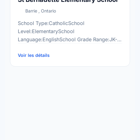
Barrie , Ontario
School Type:CatholicSchool
Level:ElementarySchool
Language:EnglishSchool Grade Range:JK-
8More information
at:http://www.smcdsb.on.ca/
Voir les détails