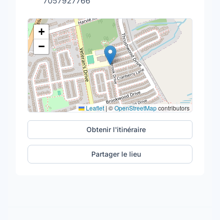
7057927766
+
−
Leaflet
|
©
OpenStreetMap
contributors
Obtenir l'itinéraire
Partager le lieu