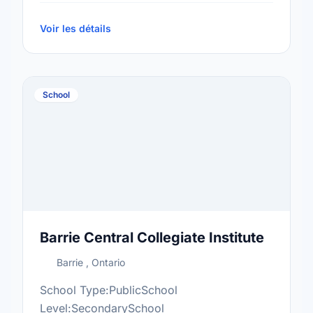
8More information
at:http://por.scdsb.on.ca/
Voir les détails
School
Barrie Central Collegiate Institute
Barrie , Ontario
School Type:PublicSchool
Level:SecondarySchool