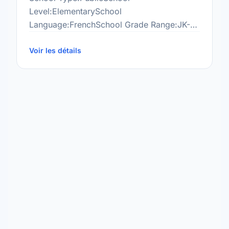
Level:ElementarySchool
Language:FrenchSchool Grade Range:JK-
8More information
at:http://csviamonde.ca/ecoles/lasource/Pages/def
Voir les détails