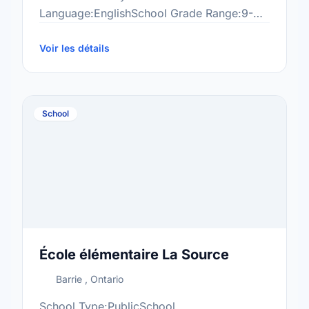
Language:EnglishSchool Grade Range:9-
12More information
at:http://cen.scdsb.on.ca/
Voir les détails
School
École élémentaire La Source
Barrie , Ontario
School Type:PublicSchool