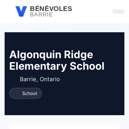
Passer au contenu principal
BÉNÉVOLES
BARRIE
Ouvri
Algonquin Ridge
Elementary School
Barrie, Ontario
School