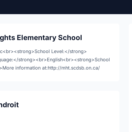
ghts Elementary School
ic<br><strong>School Level:</strong>
guage:</strong><br>English<br><strong>School
ore information at:http://mht.scdsb.on.ca/
ndroit