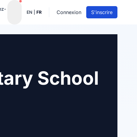
Notifications actives
ez-
Connexion
S'inscrire
EN
|
FR
tary School