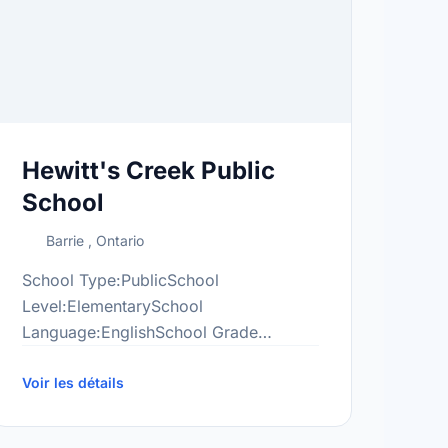
Hewitt's Creek Public
School
Barrie , Ontario
School Type:PublicSchool
Level:ElementarySchool
Language:EnglishSchool Grade
Range:JK-8More information
at:http://hew.scdsb.on.ca/
Voir les détails