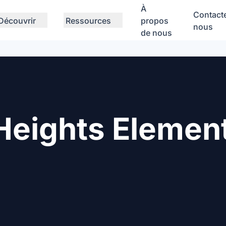
À
Contact
Découvrir
Ressources
propos
nous
de nous
Heights Elemen