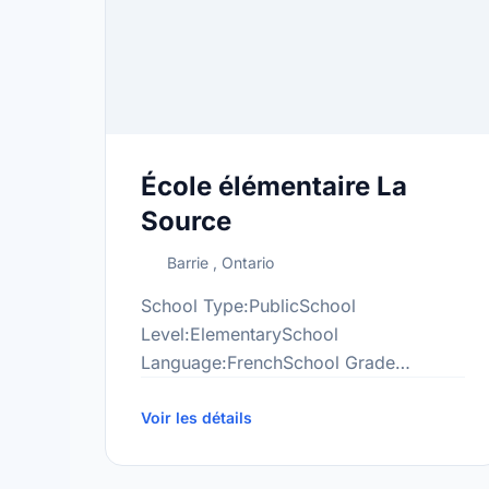
École élémentaire La
Source
Barrie , Ontario
School Type:PublicSchool
Level:ElementarySchool
Language:FrenchSchool Grade
Range:JK-8More information
at:http://csviamonde.ca/ecoles/lasource/
Voir les détails