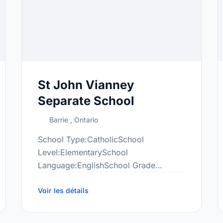
St John Vianney
Separate School
Barrie , Ontario
School Type:CatholicSchool
Level:ElementarySchool
Language:EnglishSchool Grade
Range:JK-8More information
Pages/default.aspx
at:http://www.smcdsb.on.ca/sjv/
Voir les détails