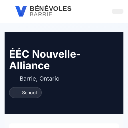
Passer au contenu principal
BÉNÉVOLES
BARRIE
Ouvri
ÉÉC Nouvelle-
Alliance
Barrie, Ontario
School