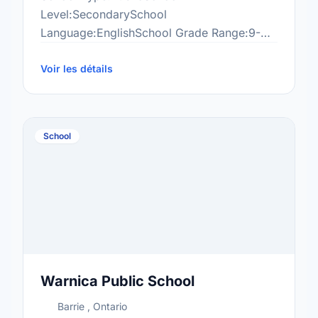
Level:SecondarySchool
Language:EnglishSchool Grade Range:9-
12More information
at:http://www.eastviewss.ca/
Voir les détails
School
Warnica Public School
Barrie , Ontario