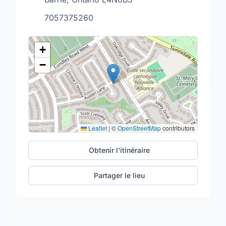
7057375260
+
−
Leaflet
|
©
OpenStreetMap
contributors
Obtenir l'itinéraire
Partager le lieu