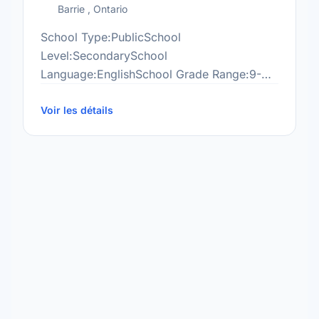
Barrie , Ontario
School Type:PublicSchool
Level:SecondarySchool
Language:EnglishSchool Grade Range:9-
12More information
at:http://www.thelearningcentres.com/locations/bar
Voir les détails
campus/