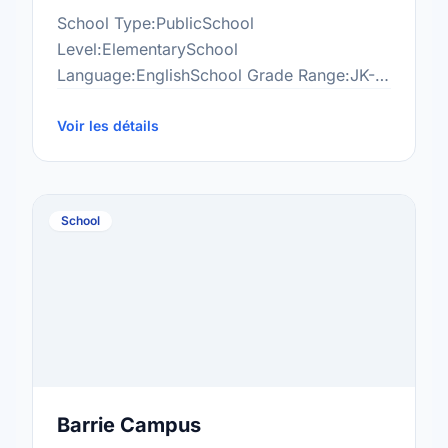
School Type:PublicSchool
Level:ElementarySchool
Language:EnglishSchool Grade Range:JK-
8More information at:http://war.scdsb.on.ca
Voir les détails
School
Barrie Campus