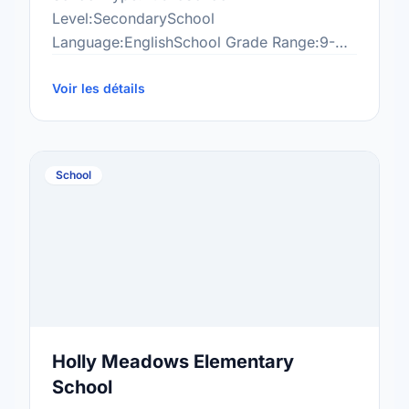
Level:SecondarySchool
Language:EnglishSchool Grade Range:9-
12More information
at:http://cen.scdsb.on.ca/
Voir les détails
School
Holly Meadows Elementary
School