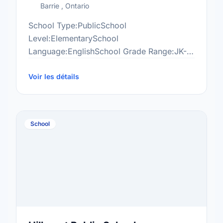
Barrie , Ontario
School Type:PublicSchool
Level:ElementarySchool
Language:EnglishSchool Grade Range:JK-
8More information
at:http://hol.scdsb.on.ca/
Voir les détails
School