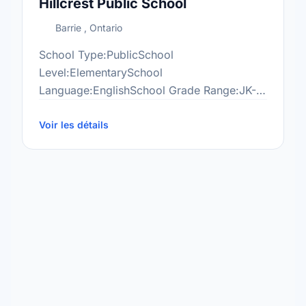
Hillcrest Public School
Barrie , Ontario
School Type:PublicSchool
Level:ElementarySchool
Language:EnglishSchool Grade Range:JK-
8More information at:http://hil.scdsb.on.ca/
Voir les détails