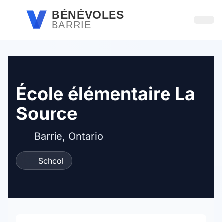
Passer au contenu principal
BÉNÉVOLES
BARRIE
Ouvri
École élémentaire La
Source
Barrie, Ontario
School