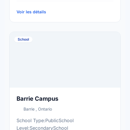
8More information at:http://ter.scdsb.on.ca/
Voir les détails
School
Barrie Campus
Barrie , Ontario
School Type:PublicSchool
Level:SecondarySchool