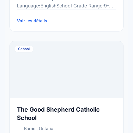
Language:EnglishSchool Grade Range:9-
12More information
at:http://www.thelearningcentres.com/locations/bar
Voir les détails
campus/
School
The Good Shepherd Catholic
School
Barrie , Ontario