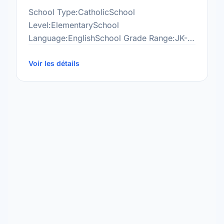
School Type:CatholicSchool
Level:ElementarySchool
Language:EnglishSchool Grade Range:JK-
8More information
at:http://www.smcdsb.on.ca/gsh/Site/Home.html
Voir les détails