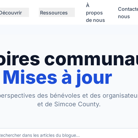
À
Contact
Découvrir
Ressources
propos
nous
de nous
toires communa
Mises à jour
perspectives des bénévoles et des organisateur
et de Simcoe County.