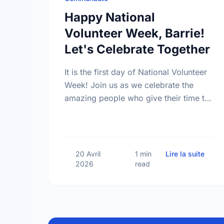
Happy National
Volunteer Week, Barrie!
Let's Celebrate Together
It is the first day of National Volunteer
Week! Join us as we celebrate the
amazing people who give their time to
make our community a better place.
sur H
20 Avril
1 min
Lire la suite
2026
read