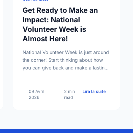
Get Ready to Make an
Impact: National
Volunteer Week is
Almost Here!
National Volunteer Week is just around
the corner! Start thinking about how
you can give back and make a lasting
impact in our community.
appy National Volunteer Week, Barrie! Let's Celebrate Together
sur Get Ready
09 Avril
2 min
Lire la suite
2026
read