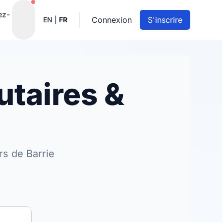
Notifications actives
ez-
Connexion
S'inscrire
EN
|
FR
utaires &
s de Barrie