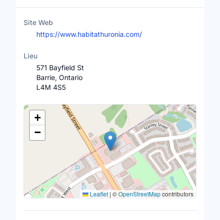
Site Web
https://www.habitathuronia.com/
Lieu
571 Bayfield St
Barrie, Ontario
L4M 4S5
Lieu
+
−
Leaflet
|
©
OpenStreetMap
contributors