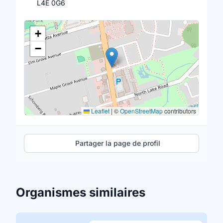
L4E 0G6
Lieu
+
−
Leaflet
|
©
OpenStreetMap
contributors
Partager la page de profil
Organismes similaires