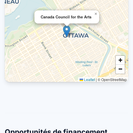
×
Canada Council for the Arts
+
−
Leaflet
|
© OpenStreetMap
Opportunités de financement