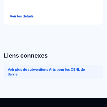
special projects, Bursary plans at Canadian
universities, Hospitals, health services, long …
Voir les détails
Liens connexes
Voir plus de subventions Arts pour les OBNL de
Barrie